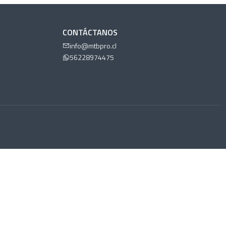
CONTÁCTANOS
info@mtbpro.cl
56228974475