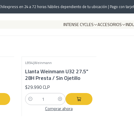
Inicio
Componentes
Ruedas
Llantas
hilexpress en 24 a 72 horas hábiles dependiento de tu ubicación | Pago con tarjet
Llantas
INTENSE CYCLES
ACCESORIOS
IND
L894
|
Weinmann
Llanta Weinmann U32 27.5"
28H Presta / Sin Ojetillo
$29.990 CLP
Cantidad
Comprar ahora