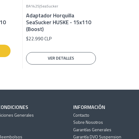
BA1425
|
SeaSucker
Agotado
Adaptador Horquilla
110
SeaSucker HUSKE - 15x110
(Boost)
$22.990 CLP
VER DETALLES
CONDICIONES
INFORMACIÓN
iciones Generales
Contacto
Sobre Nosotros
Garantías Generales
 Reembolsos
Garantía DVO Suspension