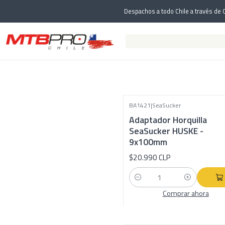
Despachos a todo Chile a través de C
BA1421
|
SeaSucker
Adaptador Horquilla
SeaSucker HUSKE -
9x100mm
$20.990 CLP
Cantidad
Comprar ahora