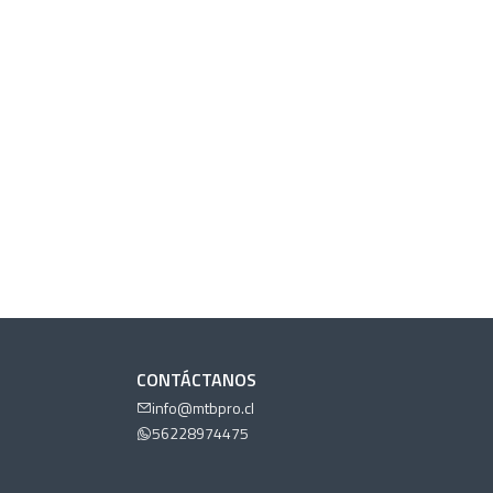
CONTÁCTANOS
info@mtbpro.cl
56228974475