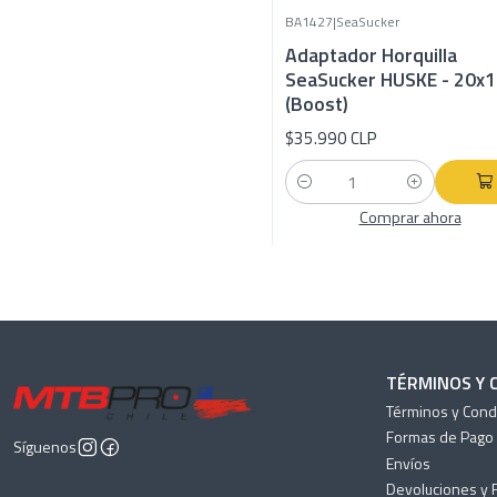
BA1427
|
SeaSucker
Adaptador Horquilla
SeaSucker HUSKE - 20x
(Boost)
$35.990 CLP
Cantidad
Comprar ahora
TÉRMINOS Y 
Términos y Cond
Formas de Pago
Síguenos
Envíos
Devoluciones y