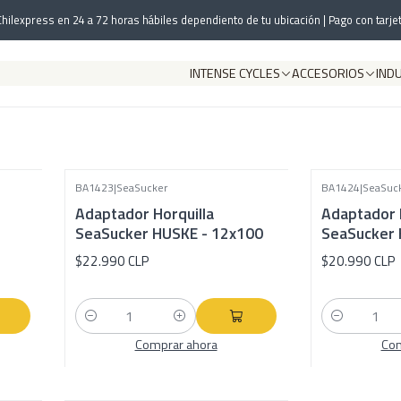
Inicio
SeaSucker
Adaptadores Horquilla
hilexpress en 24 a 72 horas hábiles dependiento de tu ubicación | Pago con tarjet
Adaptadores Horquilla
INTENSE CYCLES
ACCESORIOS
IND
BA1423
|
SeaSucker
BA1424
|
SeaSuc
Adaptador Horquilla
Adaptador 
SeaSucker HUSKE - 12x100
SeaSucker 
$22.990 CLP
$20.990 CLP
Cantidad
Cantidad
Comprar ahora
Com