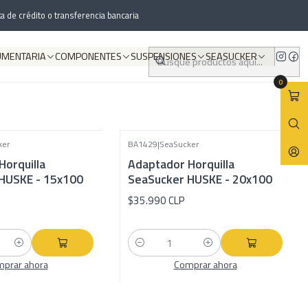
a de crédito o transferencia bancaria
UMENTARIA
COMPONENTES
SUSPENSIONES
SEASUCKER
0
ker
BA1429
|
SeaSucker
Horquilla
Adaptador Horquilla
HUSKE - 15x100
SeaSucker HUSKE - 20x100
$35.990 CLP
Cantidad
prar ahora
Comprar ahora