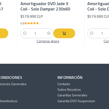
X
Amortiguador DVO Jade X
Amortiguad
57
Coil - Solo Damper 230x60
Coil - Sol
$579.990 CLP
$579.990 CL
5.0
Cantidad
Cantidad
Comprar ahora
Com
CONDICIONES
INFORMACIÓN
iciones Generales
Contacto
Sobre Nosotros
Garantías Generales
 Reembolsos
Garantía DVO Suspension