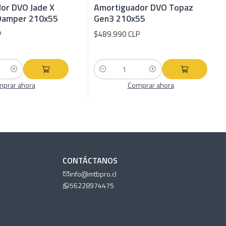
or DVO Jade X
Amortiguador DVO Topaz
o Damper 210x55
Gen3 210x55
P
$489.990 CLP
Cantidad
prar ahora
Comprar ahora
CONTÁCTANOS
info@mtbpro.cl
56228974475