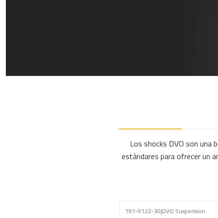
Los shocks DVO son una bo
estándares para ofrecer un a
191-9122-30
|
DVO Suspension