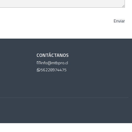
CONTÁCTANOS
info@mtbpro.cl
56228974475