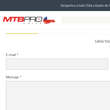
Despachos a todo Chile a través de C
Llena to
E-mail
*
Mensaje
*