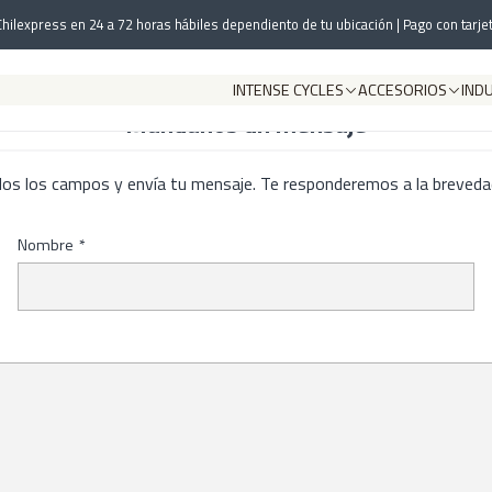
Inicio
Contacto
hilexpress en 24 a 72 horas hábiles dependiento de tu ubicación | Pago con tarjet
INTENSE CYCLES
ACCESORIOS
IND
Mándanos un mensaje
dos los campos y envía tu mensaje. Te responderemos a la brevedad
Nombre
*