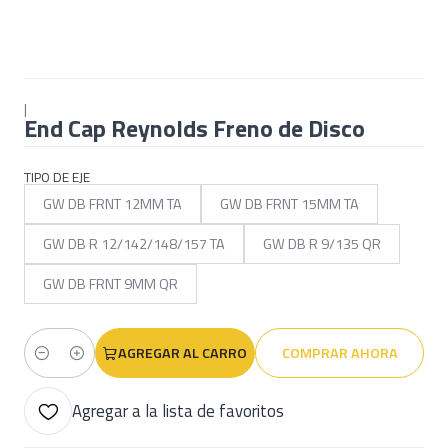
|
End Cap Reynolds Freno de Disco
TIPO DE EJE
GW DB FRNT 12MM TA
GW DB FRNT 15MM TA
GW DB R 12/142/148/157 TA
GW DB R 9/135 QR
GW DB FRNT 9MM QR
AGREGAR AL CARRO
COMPRAR AHORA
Cantidad
Agregar a la lista de favoritos