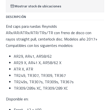
Mostrar stock de ubicaciones
DESCRIPCIÓN
End caps para ruedas Reynolds
ARx/AR/ATRx/ATR/TRs/TR con freno de disco con
rayos straight pull, centerlock disc. Modelos año 2017+
Compatibles con los siguientes modelos:
AR29, AR41, AR58/62
AR29 X, AR41 X, AR58/62 X
ATR X, ATR
TR249, TR307, TR309, TR367
TR249s, TR307s, TR309s, TR367s
TR309/289s XC, TR309/289 XC
Disponible en:
Front - 12 x 100