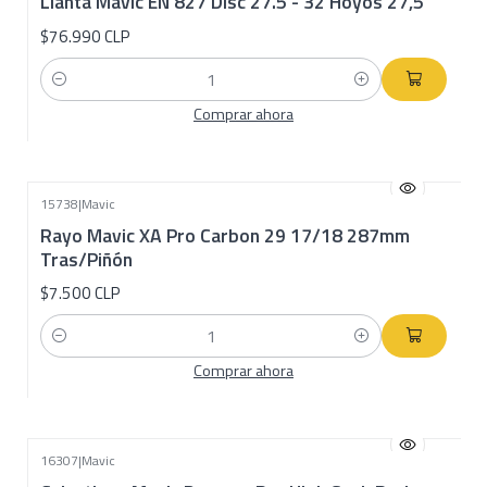
Llanta Mavic EN 827 Disc 27.5 - 32 Hoyos 27,5
$76.990 CLP
Cantidad
Comprar ahora
15738
|
Mavic
Rayo Mavic XA Pro Carbon 29 17/18 287mm
Tras/Piñón
$7.500 CLP
Cantidad
Comprar ahora
16307
|
Mavic