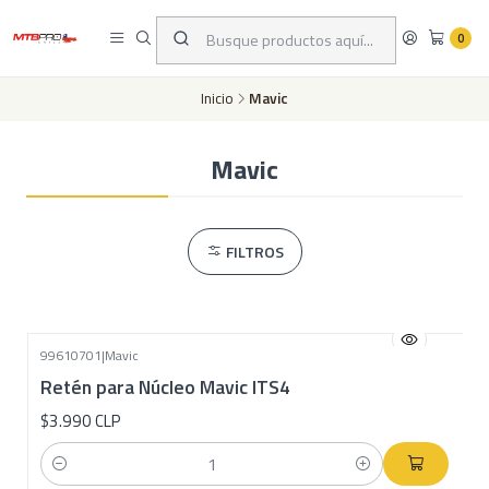
Despachos a todo Chile a través de Chilexpress en 24 a 72 horas hábiles
dependiento de tu ubicación | Pago con tarjeta de crédito o transferencia
0
bancaria
Inicio
Mavic
Mavic
FILTROS
99610701
|
Mavic
Retén para Núcleo Mavic ITS4
$3.990 CLP
Cantidad