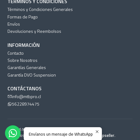
TÉRMINOS Y CONDICIONES
Términos y Condiciones Generales
Formas de Pago
Envíos
Devoluciones y Reembolsos
INFORMACIÓN
Contacto
Sobre Nosotros
Garantías Generales
Garantía DVO Suspension
CONTÁCTANOS
info@mtbpro.cl
56228974475
2026 MTB Pro Chile.
Envíanos un mensaje de WhatsApp
Todos los derechos reservados.
Desarrollado por Jumpseller
.