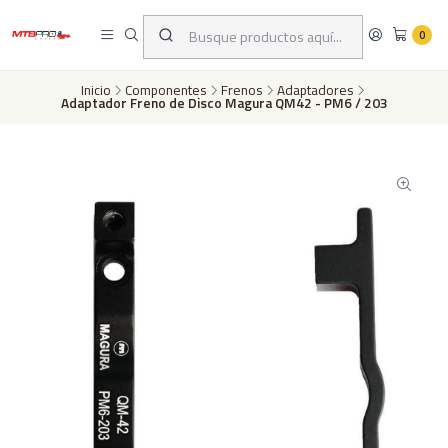
Despachos a todo Chile a través de Chilexpress en 24 a 72 horas hábiles
dependiento de tu ubicación | Pago con tarjeta de crédito o transferencia
0
bancaria
Inicio
Componentes
Frenos
Adaptadores
Adaptador Freno de Disco Magura QM42 - PM6 / 203