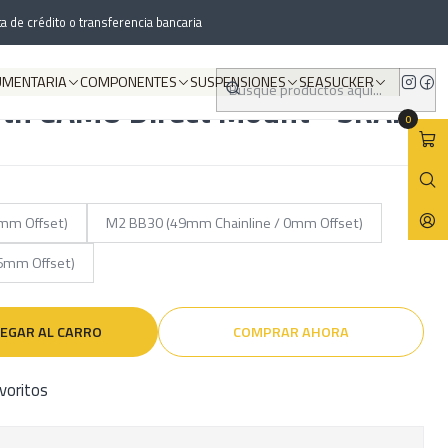
- SRAM Negro
a de crédito o transferencia bancaria
UMENTARIA
COMPONENTES
SUSPENSIONES
SEASUCKER
oth CAMO Direct Mount - SRAM
0
mm Offset)
M2 BB30 (49mm Chainline / 0mm Offset)
 6mm Offset)
EGAR AL CARRO
COMPRAR AHORA
avoritos