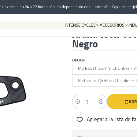
onentes
Transmisión
Coronas
Araña Wolf Tooth CAMO Direct Mount 
hilexpress en 24 a 72 horas hábiles dependiento de tu ubicación | Pago con tarjet
INTENSE CYCLES
ACCESORIOS
IND
|
Araña Wolf To
Negro
OPCIÓN
M5 Boost (52mm Chainline / 3
8 Standard (49mm Chainline /
AGR
Cantidad
Agregar a la lista de f