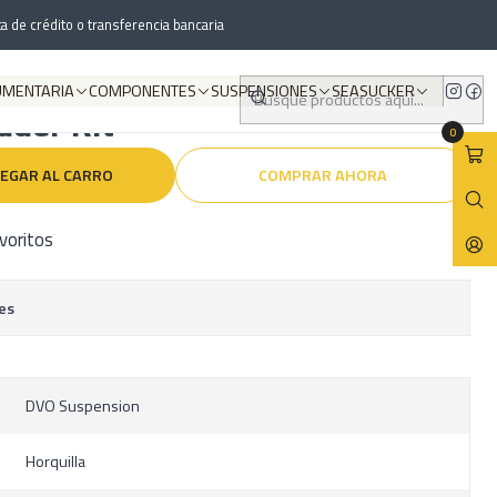
it
a de crédito o transferencia bancaria
UMENTARIA
COMPONENTES
SUSPENSIONES
SEASUCKER
dder Kit
0
EGAR AL CARRO
COMPRAR AHORA
avoritos
es
DVO Suspension
Horquilla