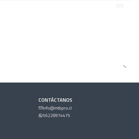
CONTÁCTANOS
info@mtbpro.cl
56228974475