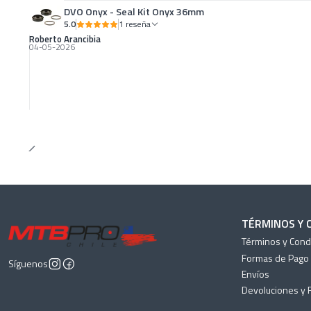
DVO Onyx - Seal Kit Onyx 36mm
5.0
1 reseña
Roberto Arancibia
04-05-2026
TÉRMINOS Y 
Términos y Cond
Formas de Pago
Síguenos
Envíos
Devoluciones y