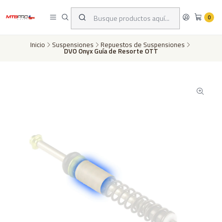
Despachos a todo Chile a través de Chilexpress en 24 a 72 horas hábiles
dependiento de tu ubicación | Pago con tarjeta de crédito o transferencia
0
bancaria
Inicio
Suspensiones
Repuestos de Suspensiones
DVO Onyx Guía de Resorte OTT