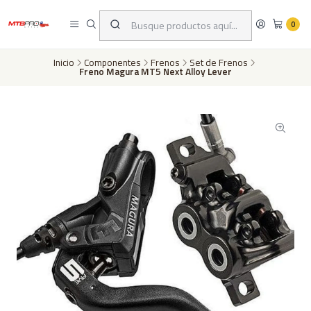
Despachos a todo Chile a través de Chilexpress en 24 a 72 horas hábiles
dependiento de tu ubicación | Pago con tarjeta de crédito o transferencia
0
bancaria
Inicio
Componentes
Frenos
Set de Frenos
Freno Magura MT5 Next Alloy Lever