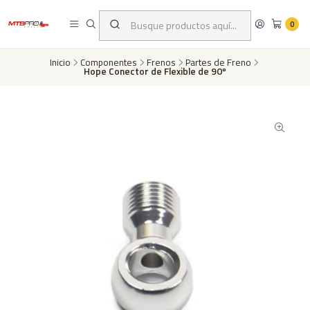
Despachos a todo Chile a través de Chilexpress en 24 a 72 horas hábiles
dependiento de tu ubicación | Pago con tarjeta de crédito o transferencia
0
bancaria
Inicio
Componentes
Frenos
Partes de Freno
Hope Conector de Flexible de 90º