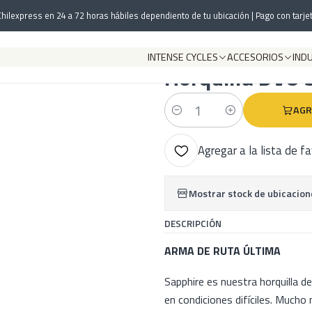
Inicio
DVO Suspension
Horquillas
Horquilla DVO Sapphire D1 29 - Azul
hilexpress en 24 a 72 horas hábiles dependiento de tu ubicación | Pago con tarjet
INTENSE CYCLES
ACCESORIOS
IND
|
Horquilla DVO 
AGR
Cantidad
Agregar a la lista de f
Mostrar stock de ubicacion
DESCRIPCIÓN
ARMA DE RUTA ÚLTIMA
Sapphire es nuestra horquilla de
en condiciones difíciles. Mucho m