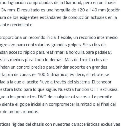
 amortiguación comprobadas de la Diamond, pero en un chasis
e 34 mm. El resultado es una horquilla de 120 a 140 mm (opción
tura de los exigentes estándares de conducción actuales en la
ante crecimiento.
oporciona un recorrido inicial flexible, un recorrido intermedio
ogresivo para controlar los grandes golpes. Seis clics de
dan acceso rápido para reafirmar la horquilla para pedalear,
ustes medios para todo lo demás. Más de treinta clics de
indan un control preciso para brindar soporte en grandes
 la pila de cuñas es 100 % dinámico, es decir, el rebote se
dad a la que el aceite fluye a través del sistema. El tenedor
y estará listo para lo que sigue. Nuestra función OTT exclusiva
ngue a los productos DVO de cualquier otra cosa. Le permite
iente el golpe inicial sin comprometer la mitad o el final del
or de ambos mundos.
ticas rígidas del chasis con nuestras características exclusivas