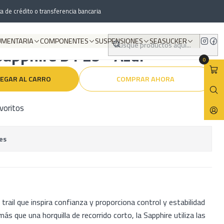
a de crédito o transferencia bancaria
UMENTARIA
COMPONENTES
SUSPENSIONES
SEASUCKER
Sapphire D1 29 - Azul
0
EGAR AL CARRO
COMPRAR AHORA
avoritos
es
 trail que inspira confianza y proporciona control y estabilidad
ás que una horquilla de recorrido corto, la Sapphire utiliza las