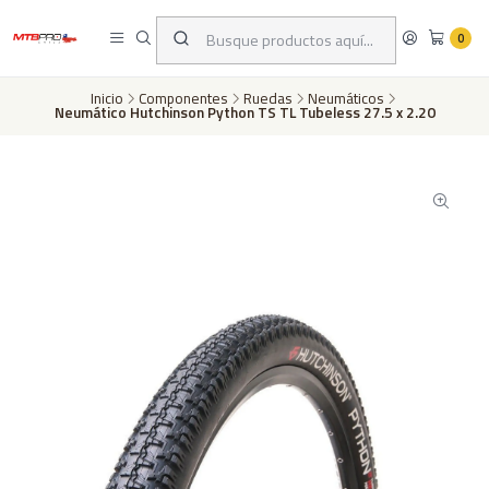
Despachos a todo Chile a través de Chilexpress en 24 a 72 horas hábiles
dependiento de tu ubicación | Pago con tarjeta de crédito o transferencia
0
bancaria
Inicio
Componentes
Ruedas
Neumáticos
Neumático Hutchinson Python TS TL Tubeless 27.5 x 2.20