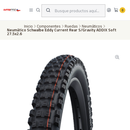
Despachos a todo Chile a través de Chilexpress en 24 a 72 horas hábiles
dependiento de tu ubicación | Pago con tarjeta de crédito o transferencia
0
bancaria
Inicio
Componentes
Ruedas
Neumáticos
Neumático Schwalbe Eddy Current Rear S/Gravity ADDIX Soft
27.5x2.6