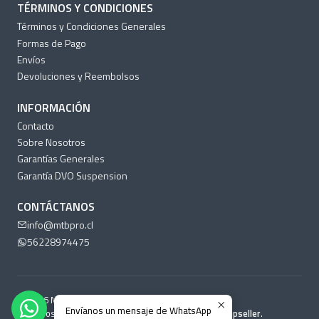
TÉRMINOS Y CONDICIONES
Términos y Condiciones Generales
Formas de Pago
Envíos
Devoluciones y Reembolsos
INFORMACIÓN
Contacto
Sobre Nosotros
Garantías Generales
Garantía DVO Suspension
CONTÁCTANOS
info@mtbpro.cl
56228974475
2026 MTB Pro Chile.
Envíanos un mensaje de WhatsApp
Todos los derechos reservados.
Desarrollado por Jumpseller
.