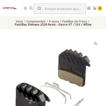
Despachos a todo Chile a través de Chilexpress en 24 a 72 horas hábiles
dependiento de tu ubicación | Pago con tarjeta de crédito o transferencia
0
bancaria
Inicio
Componentes
Frenos
Pastillas de Freno
Pastillas Shimano J02A Resin - Deore XT / SLX / Alfine