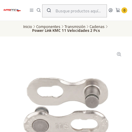
Despachos a todo Chile a través de Chilexpress en 24 a 72 horas hábiles
dependiento de tu ubicación | Pago con tarjeta de crédito o transferencia
0
bancaria
Inicio
Componentes
Transmisión
Cadenas
Power Link KMC 11 Velocidades 2 Pcs