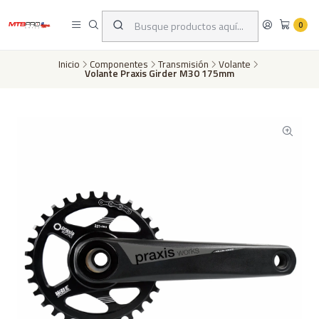
Despachos a todo Chile a través de Chilexpress en 24 a 72 horas hábiles
dependiento de tu ubicación | Pago con tarjeta de crédito o transferencia
0
bancaria
Inicio
Componentes
Transmisión
Volante
Volante Praxis Girder M30 175mm